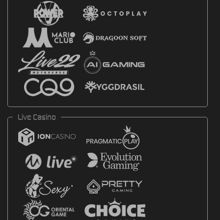
Live Casino