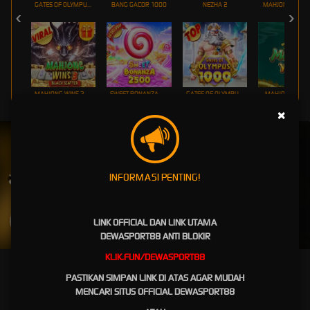
GATES OF OLYMPUS POP
BANG GACOR 1000
NEZHA 2
MAHJONG MAX
MAHJONG WINS 3 – BLACK SCATTER
SWEET BONANZA 2500
GATES OF OLYMPUS 1000
MAHJONG WAYS
×
UNDUH
DEWASPORT88 APP
Nikmati berbagai permainan dalam satu
genggaman
INFORMASI PENTING!
UNDUH
LINK OFFICIAL DAN LINK UTAMA
DEWASPORT88 ANTI BLOKIR
PANDUAN INSTALASI
KLIK.FUN/DEWASPORT88
PASTIKAN SIMPAN LINK DI ATAS AGAR MUDAH
MENCARI SITUS OFFICIAL DEWASPORT88