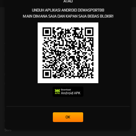
ATAU
UNDUH APLIKASI ANDROID DEWASPORT88
MAIN DIMANA SAJA DAN KAPAN SAJA BEBAS BLOKIR!
DEWASPORT88 - Situs Slot Gacor & Taruhan Bola Resmi
Indonesia
Kebijaksanaan
Platform
Tentang DEWASPORT88
Promosi
Responsible Gambling
Loyalty
Pusat Bantuan
Referral
Syarat dan Ketentuan
Kategori
Dukungan
OK
Hot Games
Slots