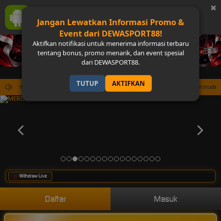
×
DEWASPORT88 Aplikasi Mobile
UNDUH
Jangan Lewatkan Informasi Promo &
Jangan tampilkan lagi hari ini
Event dari DEWASPORT88!
Aktifkan notifikasi untuk menerima informasi terbaru
tentang bonus, promo menarik, dan event spesial
dari DEWASPORT88.
TUTUP
AKTIFKAN
asport88. 💡 Simpan atau tandai klik.fun/dewasport88 di browser favoritmu agar lebih mudah 
Withdraw Live
Daftar
Masuk