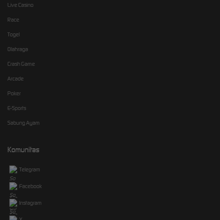
Live Casino
Race
Togel
Olahraga
Crash Game
Arcade
Poker
E-Sports
Sabung Ayam
Komunitas
Telegram
Facebook
Instagram
X