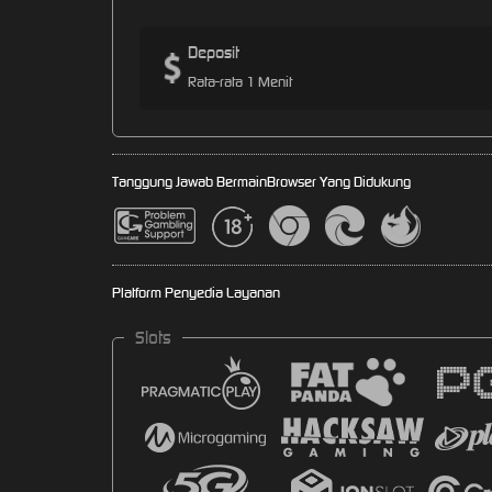
Deposit
Rata-rata 1 Menit
Tanggung Jawab Bermain
Browser Yang Didukung
Platform Penyedia Layanan
Slots