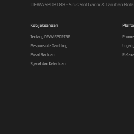
DEWASPORT88 - Situs Slot Gacor & Taruhan Bola
Kebijaksanaan
Platfo
Tentang DEWASPORT88
Promos
Responsible Gambling
Loyalt
Pusat Bantuan
Referra
Syarat dan Ketentuan