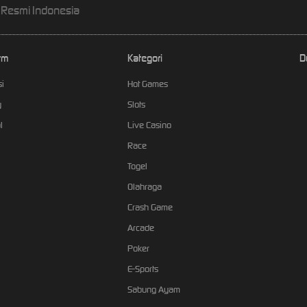
 Resmi Indonesia
rm
Kategori
D
i
Hot Games
y
Slots
l
Live Casino
Race
Togel
Olahraga
Crash Game
Arcade
Poker
E-Sports
Sabung Ayam