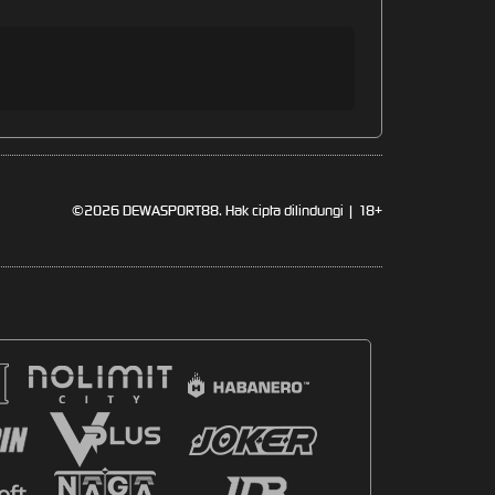
©2026 DEWASPORT88. Hak cipta dilindungi | 18+