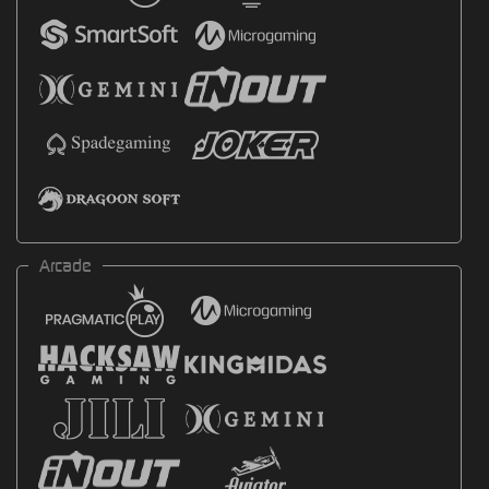
Arcade