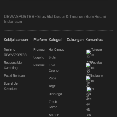
DEWASPORT88 - Situs Slot Gacor & Taruhan Bola Resmi
Indonesia
Kebijaksanaan
Platform
Kategori
Dukungan
Komunitas
Tentang
Promosi
Hot Games
Telegra
DEWASPORT88
m
Loyalty
Slots
Responsible
Facebo
Referral
Live
Gambling
ok
Casino
Pusat Bantuan
Instagra
Race
m
Syarat dan
Togel
Ketentuan
X
Olahraga
Crash
Game
Arcade